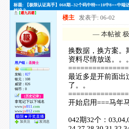
标题: 【极限认证高手】060期--32个码中特==10中8==中端
丝没？
【
霸九四霸
】
楼主
发表于: 06-02
— 本帖被 极
换数据，换方案。
资料尽情放送。。
用户组：
圣骑士
===============
发帖：
827
最近多是开前面出
银元：108
了。。
威望：826
铜币：0
===============
（历史记录）
开始启用===马年马
拿笔记下以下域名
www.
jx
011
.com
www.
jx
012
.com
极限★开奖直播
042期32个：03,04,05,0
加关注
发消息
24,27,28,30,31,32,3