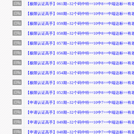
【极限认证高手】061期--32个码中特==10中8==中端达标==
【极限认证高手】060期--32个码中特==10中8==中端达标==
【极限认证高手】059期--32个码中特==10中8==中端达标==
【极限认证高手】058期--32个码中特==10中8==中端达标==
【极限认证高手】057期--32个码中特==10中8==中端达标==
【极限认证高手】056期--32个码中特==10中8==中端达标==
【极限认证高手】055期--32个码中特==10中8==中端达标==
【极限认证高手】054期--32个码中特==10中8==中端达标==
【极限认证高手】053期--32个码中特==10中8==中端达标==
【极限认证高手】052期--32个码中特==10中8==中端达标==
【申请认证高手】051期--32个码中特==10中7==中端达标==
【申请认证高手】050期--32个码中特==10中7==中端达标==
【申请认证高手】049期--32个码中特==10中7==中端达标==
【申请认证高手】048期--32个码中特==10中7==中端达标==