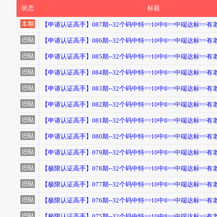
状态
标题
【申请认证高手】087期--32个码中特==10中8==中端达标==
【申请认证高手】086期--32个码中特==10中8==中端达标==
【申请认证高手】085期--32个码中特==10中8==中端达标==
【申请认证高手】084期--32个码中特==10中8==中端达标==
【申请认证高手】083期--32个码中特==10中8==中端达标==
【申请认证高手】082期--32个码中特==10中8==中端达标==
【申请认证高手】081期--32个码中特==10中8==中端达标==
【申请认证高手】080期--32个码中特==10中8==中端达标==
【申请认证高手】079期--32个码中特==10中8==中端达标==
【极限认证高手】078期--32个码中特==10中8==中端达标==
【极限认证高手】077期--32个码中特==10中8==中端达标==
【极限认证高手】076期--32个码中特==10中8==中端达标==
【极限认证高手】075期--32个码中特==10中8==中端达标==