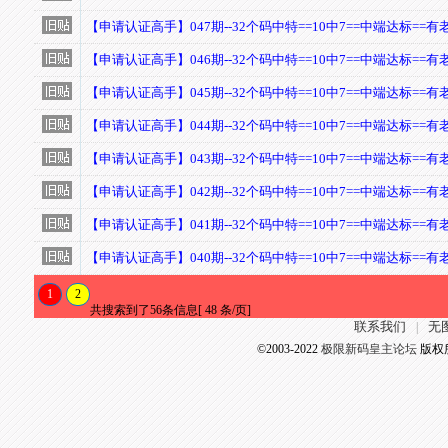
【申请认证高手】047期--32个码中特==10中7==中端达标==
【申请认证高手】046期--32个码中特==10中7==中端达标==
【申请认证高手】045期--32个码中特==10中7==中端达标==
【申请认证高手】044期--32个码中特==10中7==中端达标==
【申请认证高手】043期--32个码中特==10中7==中端达标==
【申请认证高手】042期--32个码中特==10中7==中端达标==
【申请认证高手】041期--32个码中特==10中7==中端达标==
【申请认证高手】040期--32个码中特==10中7==中端达标==
1
2
共搜索到了56条信息[ 48 条/页]
联系我们
无
|
©2003-2022
极限新码皇主论坛
版权所有