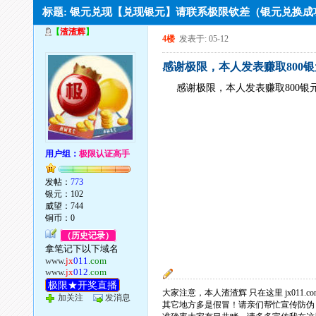
标题: 银元兑现【兑现银元】请联系极限钦差（银元兑换
【
渣渣辉
】
4楼
发表于: 05-12
感谢极限，本人发表赚取800银
感谢极限，本人发表赚取800银
用户组：
极限认证高手
发帖：
773
银元：102
威望：744
铜币：0
（历史记录）
拿笔记下以下域名
www.
jx
011
.com
www.
jx
012
.com
极限★开奖直播
大家注意，本人渣渣辉 只在这里 jx011.com 
加关注
发消息
其它地方多是假冒！请亲们帮忙宣传防伪