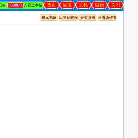
首页
回复
发帖
编辑
关闭
已有
3568870
人看过本帖
银元充值
出售贴教程
开奖直播
只看该作者