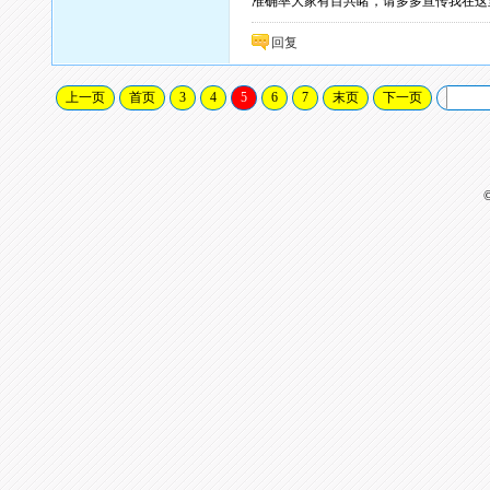
准确率大家有目共睹，请多多宣传我在这
回复
上一页
首页
3
4
5
6
7
末页
下一页