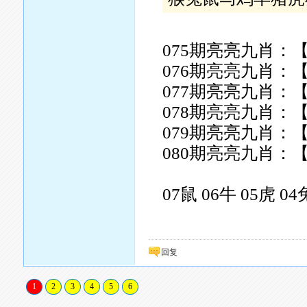
075期亮亮九肖：
076期亮亮九肖：
077期亮亮九肖：
078期亮亮九肖：
079期亮亮九肖：
080期亮亮九肖：
07鼠 06牛 05虎 04
回复
1
2
3
4
5
6