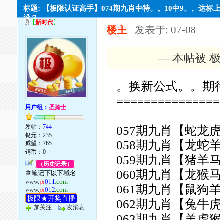
标题: 【极限认证高手】074期九肖中特。。10中9。。达标
没？
【
新时代
】
楼主
发表于: 07-08
— 本帖被 极
。换新公式。。期
===============
用户组：
圣骑士
发帖：
744
057期九肖【蛇龙
银元：235
058期九肖【龙蛇
威望：765
铜币：0
059期九肖【猪羊
（历史记录）
060期九肖【龙猴
拿笔记下以下域名
www.
jx
011
.com
061期九肖【鼠狗
www.
jx
012
.com
极限★开奖直播
062期九肖【兔牛
加关注
发消息
063期九肖【羊虎