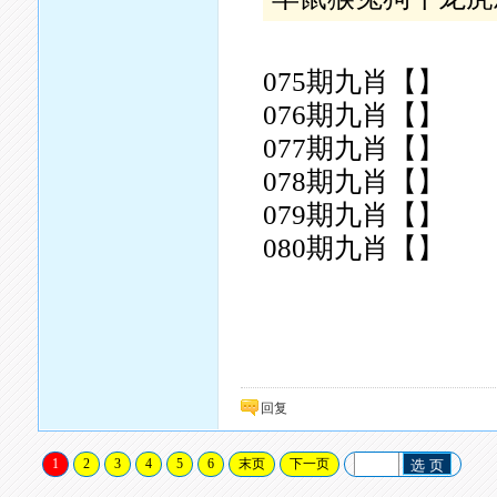
075期九肖【】
076期九肖【】
077期九肖【】
078期九肖【】
079期九肖【】
080期九肖【】
回复
1
2
3
4
5
6
末页
下一页
选 页