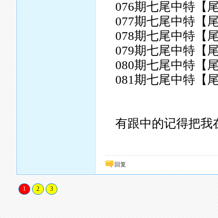
076期七尾中特【
077期七尾中特【
078期七尾中特【
079期七尾中特【
080期七尾中特【
081期七尾中特【
有跟中的记得把我
回复
1
2
3