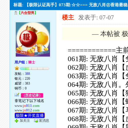
标题: 【极限认证高手】073期:☆☆=== 无敌八肖㊣香港最稳 
【
六合型男
】
楼主
发表于: 07-07
— 本帖被 极
============
主
061
期
:
无敌八肖【
用户组：
骑士
062
期
:
无敌八肖【
发帖：
388
063
期
:
无敌八肖【
银元：220
064
期
:
无敌八肖。
威望：383
铜币：0
065
期
:
无敌八肖【
（历史记录）
066
期
:
无敌八肖【
拿笔记下以下域名
www.
jx
011
.com
067
期
:
无敌八肖【
www.
jx
012
.com
极限★开奖直播
068
期
:
无敌八肖【
加关注
发消息
069
期
:
无敌八肖【