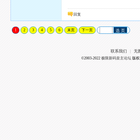
回复
1
2
3
4
5
6
末页
下一页
选 页
联系我们
无
|
©2003-2022
极限新码皇主论坛
版权所有