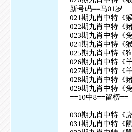
新号码==马01岁
021期九肖中特《
022期九肖中特《
023期九肖中特《
024期九肖中特《
025期九肖中特《
026期九肖中特《
027期九肖中特《
028期九肖中特《
029期九肖中特《
==10中8==留榜==
030期九肖中特《
031期九肖中特《