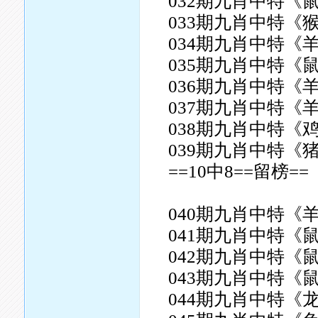
032期九肖中特《
033期九肖中特《
034期九肖中特《
035期九肖中特《
036期九肖中特《
037期九肖中特《
038期九肖中特《
039期九肖中特《
==10中8==留榜==
040期九肖中特《
041期九肖中特《
042期九肖中特《
043期九肖中特《
044期九肖中特《