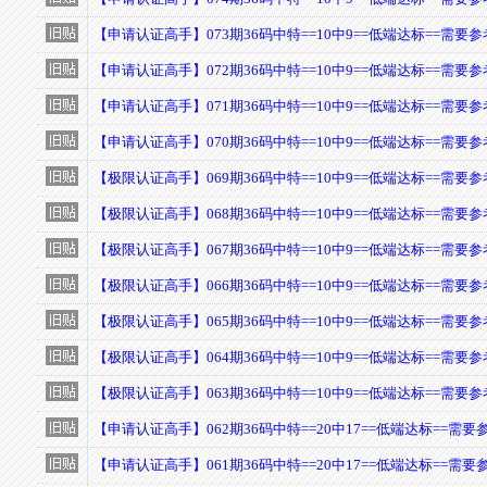
【申请认证高手】073期36码中特==10中9==低端达标==需要
【申请认证高手】072期36码中特==10中9==低端达标==需要
【申请认证高手】071期36码中特==10中9==低端达标==需要
【申请认证高手】070期36码中特==10中9==低端达标==需要
【极限认证高手】069期36码中特==10中9==低端达标==需要
【极限认证高手】068期36码中特==10中9==低端达标==需要
【极限认证高手】067期36码中特==10中9==低端达标==需要
【极限认证高手】066期36码中特==10中9==低端达标==需要
【极限认证高手】065期36码中特==10中9==低端达标==需要
【极限认证高手】064期36码中特==10中9==低端达标==需要
【极限认证高手】063期36码中特==10中9==低端达标==需要
【申请认证高手】062期36码中特==20中17==低端达标==需
【申请认证高手】061期36码中特==20中17==低端达标==需