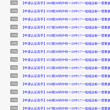
【申请认证高手】060期36码中特==20中17==低端达标==需
【申请认证高手】059期36码中特==20中17==低端达标==需
【申请认证高手】058期36码中特==20中17==低端达标==需
【申请认证高手】057期36码中特==20中17==低端达标==需
【申请认证高手】056期36码中特==20中17==低端达标==需
【申请认证高手】055期36码中特==20中17==低端达标==需
【申请认证高手】054期36码中特==20中17==低端达标==需
【申请认证高手】053期36码中特==20中17==低端达标==需
【申请认证高手】052期36码中特==20中17==低端达标==需
【申请认证高手】051期36码中特==20中17==低端达标==需
【申请认证高手】050期36码中特==20中17==低端达标==需
【申请认证高手】049期36码中特==20中17==低端达标==需
【申请认证高手】048期36码中特==20中17==低端达标==需
【申请认证高手】047期36码中特==20中17==低端达标==需