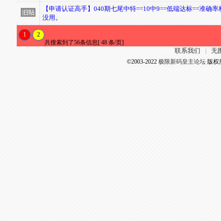
【申请认证高手】040期七尾中特==10中9==低端达标==准确
没用。
1
2
共搜索到了56条信息[ 48 条/页]
联系我们
无
|
©2003-2022
极限新码皇主论坛
版权所有