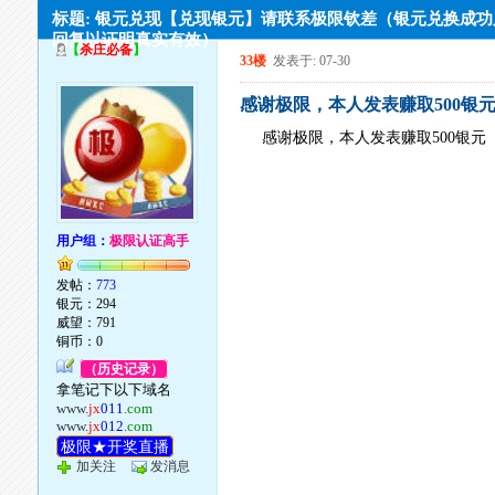
标题: 银元兑现【兑现银元】请联系极限钦差（银元兑换成
回复以证明真实有效）
【
杀庄必备
】
33楼
发表于: 07-30
感谢极限，本人发表赚取500银
感谢极限，本人发表赚取500银元
用户组：
极限认证高手
发帖：
773
银元：294
威望：791
铜币：0
（历史记录）
拿笔记下以下域名
www.
jx
011
.com
www.
jx
012
.com
极限★开奖直播
加关注
发消息