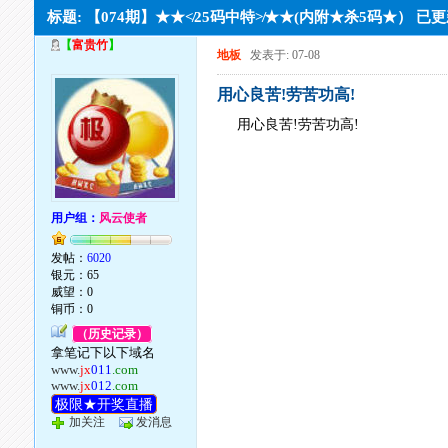
标题: 【074期】★★≮25码中特≯★★(内附★杀5码★） 已
【
富贵竹
】
地板
发表于: 07-08
用心良苦!劳苦功高!
用心良苦!劳苦功高!
用户组：
风云使者
发帖：
6020
银元：65
威望：0
铜币：0
（历史记录）
拿笔记下以下域名
www.
jx
011
.com
www.
jx
012
.com
极限★开奖直播
加关注
发消息