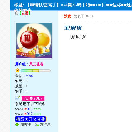
标题: 【申请认证高手】074期36码中特==10中9==达标==
你的损失.
【
云涌
】
沙发
发表于: 07-08
顶!顶!顶!
顶!顶!顶!
用户组：
风云使者
发帖：
5958
银元：0
威望：1
铜币：0
（历史记录）
拿笔记下以下域名
www.
jx
011
.com
www.
jx
012
.com
极限★开奖直播
加关注
发消息