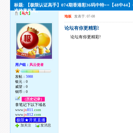
标题: 【极限认证高手】074期香港彩36码中特==【48中44】
准确率极高。
【
马六
】
地板
发表于: 07-08
论坛有你更精彩!
论坛有你更精彩!
用户组：
风云使者
发帖：
5988
银元：0
威望：0
铜币：0
（历史记录）
拿笔记下以下域名
www.
jx
011
.com
www.
jx
012
.com
极限★开奖直播
加关注
发消息