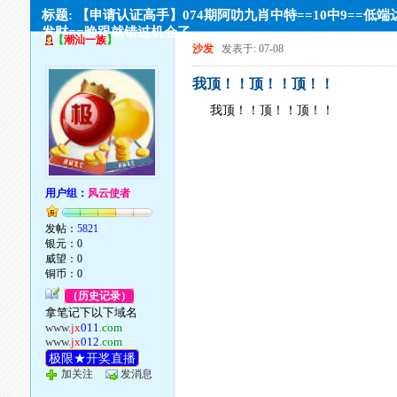
标题: 【申请认证高手】074期阿叻九肖中特==10中9==低端
发财==晚跟就错过机会了
【
潮汕一族
】
沙发
发表于: 07-08
我顶！！顶！！顶！！
我顶！！顶！！顶！！
用户组：
风云使者
发帖：
5821
银元：0
威望：0
铜币：0
（历史记录）
拿笔记下以下域名
www.
jx
011
.com
www.
jx
012
.com
极限★开奖直播
加关注
发消息