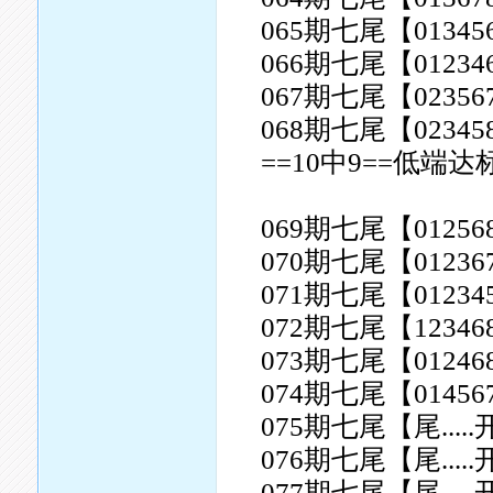
065期七尾【0134567
066期七尾【0123467
067期七尾【0235679
068期七尾【0234589
==10中9==低端达
069期七尾【0125689
070期七尾【0123678
071期七尾【0123457
072期七尾【1234689
073期七尾【0124689
074期七尾【0145678
075期七尾【尾.....
076期七尾【尾.....
077期七尾【尾.....