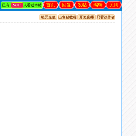
首页
回复
发帖
编辑
关闭
已有
24013
人看过本帖
银元充值
出售贴教程
开奖直播
只看该作者