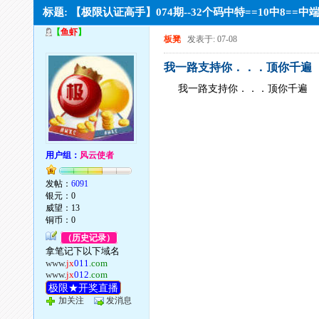
标题: 【极限认证高手】074期--32个码中特==10中8==
【
鱼虾
】
板凳
发表于: 07-08
我一路支持你．．．顶你千遍
我一路支持你．．．顶你千遍
用户组：
风云使者
发帖：
6091
银元：0
威望：13
铜币：0
（历史记录）
拿笔记下以下域名
www.
jx
011
.com
www.
jx
012
.com
极限★开奖直播
加关注
发消息