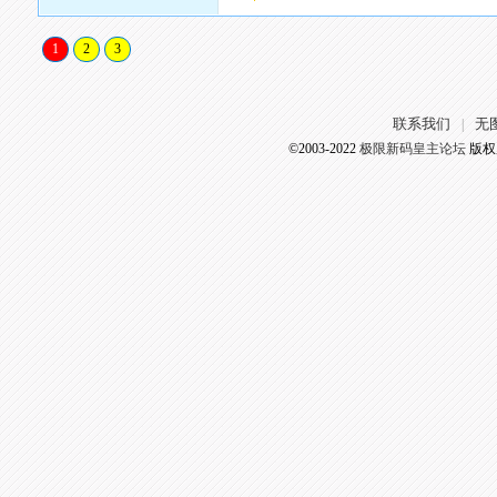
1
2
3
联系我们
无
|
©2003-2022
极限新码皇主论坛
版权所有