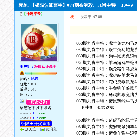
标题: 【极限认证高手】074期香港彩。九肖中特==10中
【
神码浮云
】
楼主
发表于: 07-08
058期九肖中特：虎羊兔龙狗马鸡
059期九肖中特：猴牛兔马蛇龙虎
060期九肖中特：狗牛鼠虎兔鸡蛇
061期九肖中特：羊马猪鸡牛蛇兔
用户组：
极限认证高手
062期九肖中特：猴兔猪牛马虎龙
063期九肖中特：虎鸡蛇羊龙马兔
发帖：
1645
064期九肖中特：蛇鸡虎猴鼠龙马
银元：105
065期九肖中特：牛兔狗羊猴鼠马
威望：841
铜币：0
066期九肖中特：马鸡鼠猴兔猪虎
067期九肖中特：猪鼠鸡蛇牛马虎
（历史记录）
==10中9==低端达标==
拿笔记下以下域名
www.
jx
011
.com
www.
jx
012
.com
068期九肖中特：猪虎马蛇鼠羊狗
极限★开奖直播
069期九肖中特：虎猴蛇鼠狗羊马
加关注
发消息
070期九肖中特：猪兔羊猴牛鸡狗