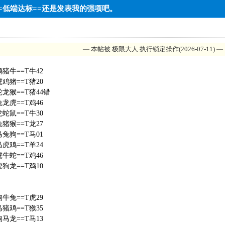
9==低端达标==还是发表我的强项吧。
— 本帖被 极限大人 执行锁定操作(2026-07-11) —
猪牛==T牛42
鸡猪==T猪20
龙猴==T猪44错
龙虎==T鸡46
蛇鼠==T牛30
猪猴==T龙27
兔狗==T马01
虎鸡==T羊24
牛蛇==T鸡46
狗龙==T鸡10
牛兔==T虎29
猪鸡==T猴35
马龙==T马13