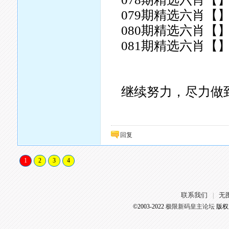
079期精选六肖【】
080期精选六肖【】
081期精选六肖【】
继续努力，尽力做
回复
1
2
3
4
联系我们
无
|
©2003-2022
极限新码皇主论坛
版权所有