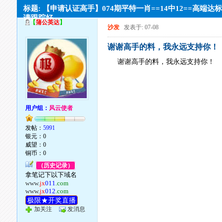
标题: 【申请认证高手】074期平特一肖==14中12==高端达
请跟踪好
【
蒲公英达
】
沙发
发表于: 07-08
谢谢高手的料，我永远支持你！
谢谢高手的料，我永远支持你！
用户组：
风云使者
发帖：
5991
银元：0
威望：0
铜币：0
（历史记录）
拿笔记下以下域名
www.
jx
011
.com
www.
jx
012
.com
极限★开奖直播
加关注
发消息