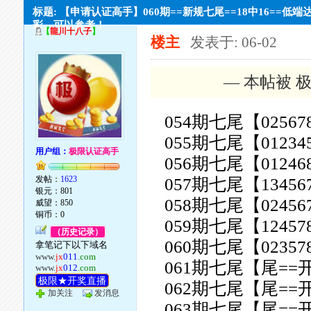
标题: 【申请认证高手】060期==新规七尾==18中16==低端
彩。可以参考！
【
龍川十八子
】
楼主
发表于: 06-02
— 本帖被 极
054期七尾【02567
055期七尾【01234
用户组：
极限认证高手
056期七尾【01246
发帖：
1623
057期七尾【13456
银元：801
058期七尾【02456
威望：850
铜币：0
059期七尾【12457
（历史记录）
060期七尾【02357
拿笔记下以下域名
www.
jx
011
.com
061期七尾【尾==
www.
jx
012
.com
极限★开奖直播
062期七尾【尾==
加关注
发消息
063期七尾【尾==