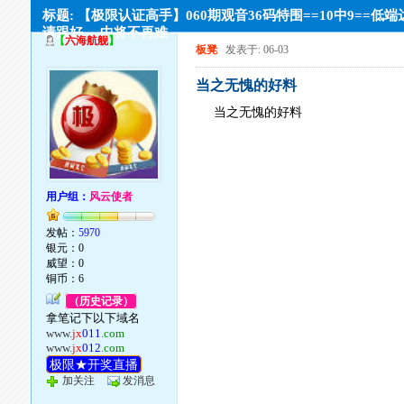
标题: 【极限认证高手】060期观音36码特围==10中9==低
请跟好→ 中将不再难
【
六海航舰
】
板凳
发表于: 06-03
当之无愧的好料
当之无愧的好料
用户组：
风云使者
发帖：
5970
银元：0
威望：0
铜币：6
（历史记录）
拿笔记下以下域名
www.
jx
011
.com
www.
jx
012
.com
极限★开奖直播
加关注
发消息