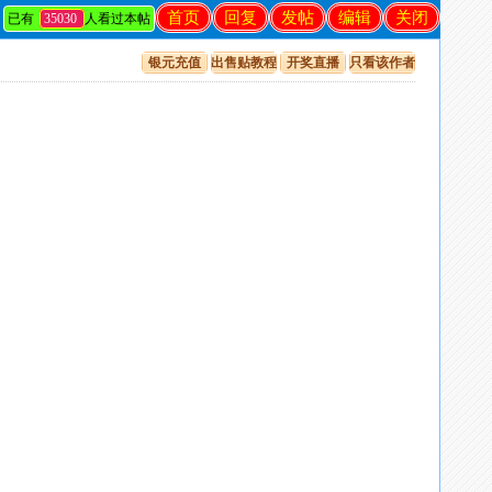
首页
回复
发帖
编辑
关闭
已有
35030
人看过本帖
银元充值
出售贴教程
开奖直播
只看该作者