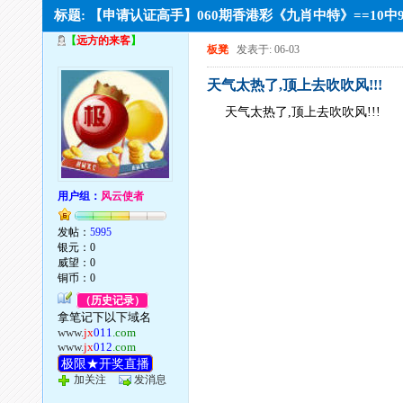
标题: 【申请认证高手】060期香港彩《九肖中特》==10中9
【
远方的来客
】
板凳
发表于: 06-03
天气太热了,顶上去吹吹风!!!
天气太热了,顶上去吹吹风!!!
用户组：
风云使者
发帖：
5995
银元：0
威望：0
铜币：0
（历史记录）
拿笔记下以下域名
www.
jx
011
.com
www.
jx
012
.com
极限★开奖直播
加关注
发消息