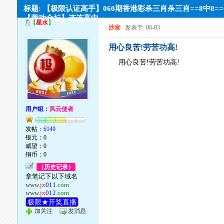
标题: 【极限认证高手】060期香港彩杀三肖杀三肖==8中8=
【轰动全坛】连连高中
【
星水
】
沙发
发表于: 06-03
用心良苦!劳苦功高!
用心良苦!劳苦功高!
用户组：
风云使者
发帖：
6149
银元：0
威望：0
铜币：0
（历史记录）
拿笔记下以下域名
www.
jx
011
.com
www.
jx
012
.com
极限★开奖直播
加关注
发消息