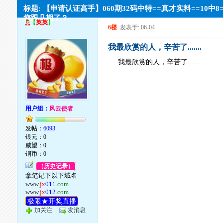
标题: 【申请认证高手】060期32码中特==真才实料==10中8
您跟几期了？
【
英英
】
6楼
发表于: 06-04
我最欣赏的人，辛苦了.......
我最欣赏的人，辛苦了.......
用户组：
风云使者
发帖：
6093
银元：0
威望：0
铜币：0
（历史记录）
拿笔记下以下域名
www.
jx
011
.com
www.
jx
012
.com
极限★开奖直播
加关注
发消息