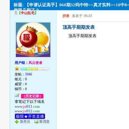
标题: 【申请认证高手】060期32码中特==真才实料==10中8
您跟几期了？
【
中山乱毛
】
沙发
发表于: 06-03
顶高手期期发表
顶高手期期发表
用户组：
风云使者
发帖：
5946
银元：0
威望：0
铜币：0
（历史记录）
拿笔记下以下域名
www.
jx
011
.com
www.
jx
012
.com
极限★开奖直播
加关注
发消息