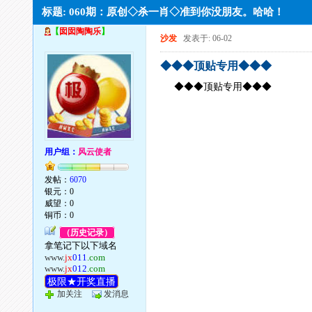
标题: 060期：原创◇杀一肖◇准到你没朋友。哈哈！
【
囡囡陶陶乐
】
沙发
发表于: 06-02
◆◆◆顶贴专用◆◆◆
◆◆◆顶贴专用◆◆◆
用户组：
风云使者
发帖：
6070
银元：0
威望：0
铜币：0
（历史记录）
拿笔记下以下域名
www.
jx
011
.com
www.
jx
012
.com
极限★开奖直播
加关注
发消息