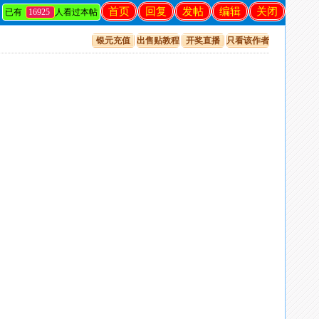
首页
回复
发帖
编辑
关闭
已有
16925
人看过本帖
银元充值
出售贴教程
开奖直播
只看该作者