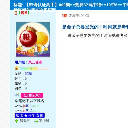
标题: 【申请认证高手】060期==规律32码中特==10中8==
我资料的请来这里跟踪
【
码圣
】
5楼
发表于: 06-03
是金子总要发光的！时间就是考验
是金子总要发光的！时间就是考验
用户组：
风云使者
发帖：
6026
银元：0
威望：0
铜币：0
（历史记录）
拿笔记下以下域名
www.
jx
011
.com
www.
jx
012
.com
极限★开奖直播
加关注
发消息