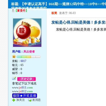
标题: 【申请认证高手】060期==规律32码中特==10中8==
我资料的请来这里跟踪
【
富贵竹
】
板凳
发表于: 06-03
发帖是心得,回帖是美德！多多发
发帖是心得,回帖是美德！多多发
用户组：
风云使者
发帖：
6017
银元：65
威望：0
铜币：0
（历史记录）
拿笔记下以下域名
www.
jx
011
.com
www.
jx
012
.com
极限★开奖直播
加关注
发消息