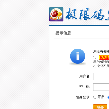
提示信息
您没有登
1、
极限提
用户的最新
2、您还不
用户名
密 码
开启
隐身登录
登录