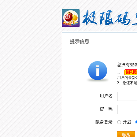
提示信息
您没有登
1、
极限提
用户的最新
2、您还不
用户名
密 码
开启
隐身登录
登录